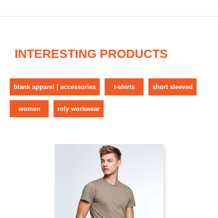
INTERESTING PRODUCTS
blank apparel | accessories
t-shirts
short sleeved
women
roly workwear