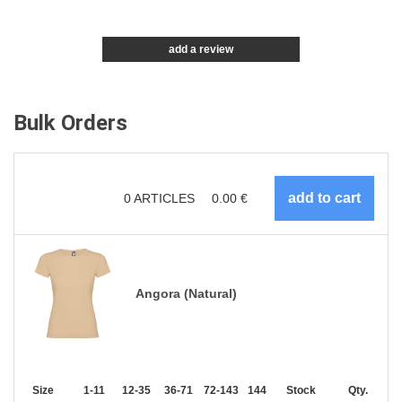
add a review
Bulk Orders
0
ARTICLES
0.00
€
Angora (Natural)
Size
1-11
12-35
36-71
72-143
144-287
Stock
288 +
More
Qty.