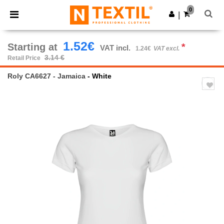
×
Ntextil App
0
Get the app
|
Better prices on app!
1.52€
Starting at
*
VAT incl.
1.24€
VAT excl.
3.14 €
Retail Price
Roly CA6627 - Jamaica
- White
Previous
Next