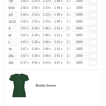
+
2.82
2.53
2.23
1.94
1.78
2000
1.71
7/8
€
€
€
€
€
€
+
2.82
2.53
2.23
1.94
1.78
2000
1.71
9/10
€
€
€
€
€
€
+
2.82
2.53
2.23
1.94
1.78
2000
1.71
1/2
€
€
€
€
€
€
+
2.82
2.53
2.23
1.94
1.78
2000
1.71
11/12
€
€
€
€
€
€
+
3.67
3.28
2.90
2.51
2.32
2000
2.22
S
€
€
€
€
€
€
+
3.67
3.28
2.90
2.51
2.32
2000
2.22
M
€
€
€
€
€
€
+
3.67
3.28
2.90
2.51
2.32
2000
2.22
L
€
€
€
€
€
€
+
3.67
3.28
2.90
2.51
2.32
2000
2.22
XL
€
€
€
€
€
€
+
3.67
3.28
2.90
2.51
2.32
2000
2.22
2XL
€
€
€
€
€
€
+
5.37
4.81
4.24
3.67
3.40
2000
3.25
3XL
€
€
€
€
€
€
Bottle Green